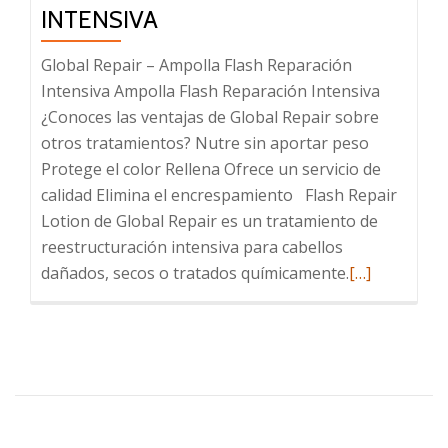
INTENSIVA
Global Repair – Ampolla Flash Reparación
Intensiva Ampolla Flash Reparación Intensiva
¿Conoces las ventajas de Global Repair sobre
otros tratamientos? Nutre sin aportar peso
Protege el color Rellena Ofrece un servicio de
calidad Elimina el encrespamiento Flash Repair
Lotion de Global Repair es un tratamiento de
reestructuración intensiva para cabellos
Leer
dañados, secos o tratados químicamente.
[…]
más
sobre
Ampolla
Flash
Reparación
Intensiva