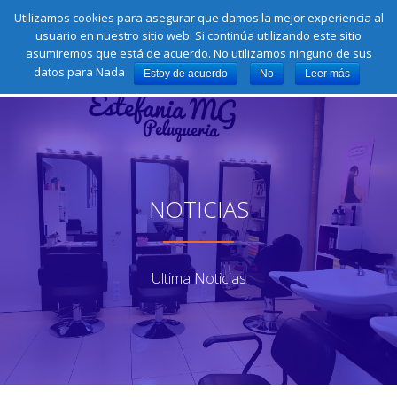
Llámamos:
622 44 00 31
Utilizamos cookies para asegurar que damos la mejor experiencia al
fa-
fa-
fa-
fa-
fa-
usuario en nuestro sitio web. Si continúa utilizando este sitio
facebook
instagram
google-
pinterest
twitter
Saltar
asumiremos que está de acuerdo. No utilizamos ninguno de sus
plus-
contenido
CA
square
datos para Nada
Estoy de acuerdo
No
Leer más
NA
NOTICIAS
Ultima Noticias