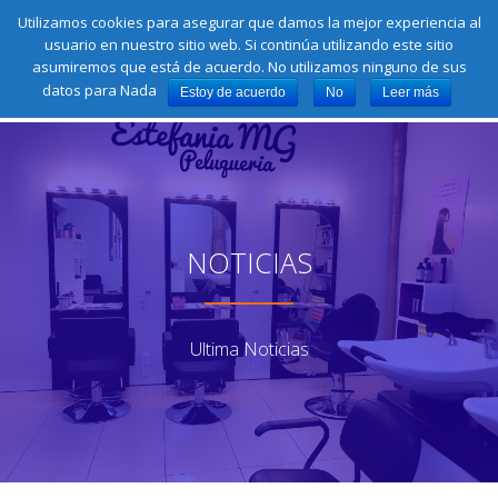
Llámamos:
622 44 00 31
Utilizamos cookies para asegurar que damos la mejor experiencia al
fa-
fa-
fa-
fa-
fa-
usuario en nuestro sitio web. Si continúa utilizando este sitio
facebook
instagram
google-
pinterest
twitter
Saltar
asumiremos que está de acuerdo. No utilizamos ninguno de sus
plus-
contenido
CA
square
datos para Nada
Estoy de acuerdo
No
Leer más
NA
NOTICIAS
Ultima Noticias