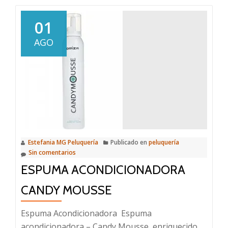
Tratamiento
de
01
Moringa
AGO
Estefania MG Peluquería
Publicado en
peluquería
Sin comentarios
ESPUMA ACONDICIONADORA
CANDY MOUSSE
Espuma Acondicionadora Espuma
acondicionadora – Candy Mousse, enriquecido