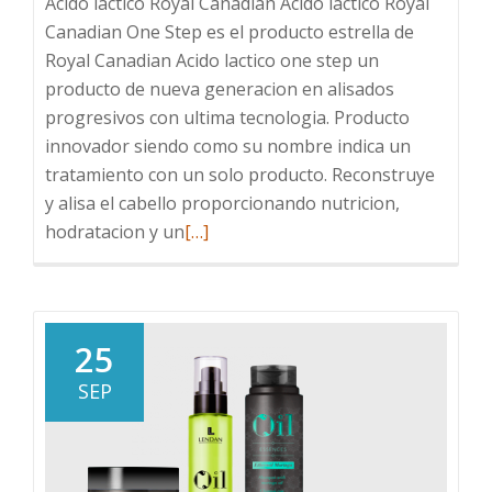
Acido láctico Royal Canadian Acido láctico Royal
Canadian One Step es el producto estrella de
Royal Canadian Acido lactico one step un
producto de nueva generacion en alisados
progresivos con ultima tecnologia. Producto
innovador siendo como su nombre indica un
tratamiento con un solo producto. Reconstruye
y alisa el cabello proporcionando nutricion,
Leer
hodratacion y un
[…]
más
sobre
Acido
láctico
25
Royal
SEP
Canadian