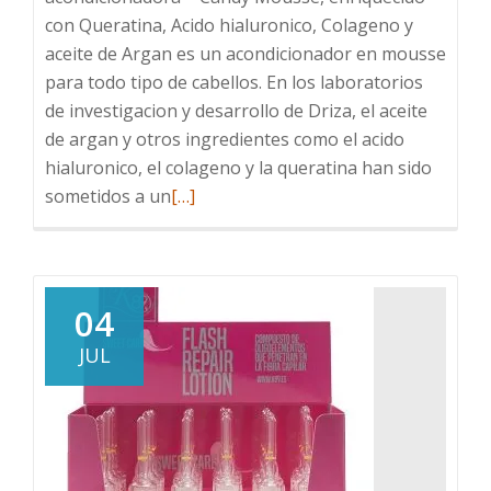
con Queratina, Acido hialuronico, Colageno y
aceite de Argan es un acondicionador en mousse
para todo tipo de cabellos. En los laboratorios
de investigacion y desarrollo de Driza, el aceite
de argan y otros ingredientes como el acido
hialuronico, el colageno y la queratina han sido
Leer
sometidos a un
[…]
más
sobre
Espuma
Acondicionadora
04
Candy
JUL
mousse