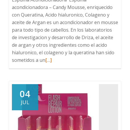
acondicionadora – Candy Mousse, enriquecido
con Queratina, Acido hialuronico, Colageno y
aceite de Argan es un acondicionador en mousse
para todo tipo de cabellos. En los laboratorios
de investigacion y desarrollo de Driza, el aceite
de argan y otros ingredientes como el acido
hialuronico, el colageno y la queratina han sido
Leer
sometidos a un
[…]
más
sobre
Espuma
Acondicionadora
04
Candy
JUL
mousse