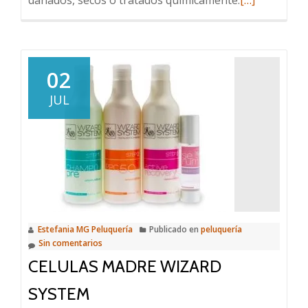
más
sobre
Ampolla
Flash
02
Reparación
JUL
Intensiva
Estefania MG Peluquería
Publicado en
peluquería
Sin comentarios
CELULAS MADRE WIZARD
SYSTEM