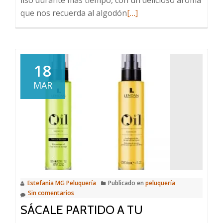
Leer
que nos recuerda al algodón
[…]
más
sobre
Next
Liss
18
Age
MAR
Spray
protector
termico
Estefania MG Peluquería
Publicado en
peluquería
Sin comentarios
SÁCALE PARTIDO A TU