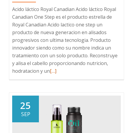
Acido láctico Royal Canadian Acido láctico Royal
Canadian One Step es el producto estrella de
Royal Canadian Acido lactico one step un
producto de nueva generacion en alisados
progresivos con ultima tecnologia. Producto
innovador siendo como su nombre indica un
tratamiento con un solo producto. Reconstruye
y alisa el cabello proporcionando nutricion,
Leer
hodratacion y un
[…]
más
sobre
Acido
láctico
25
Royal
SEP
Canadian