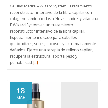
Celulas Madre – Wizard System Tratamiento
reconstructor intensivo de la fibra capilar con
colageno, aminoácidos, células madre, y vitamina
E Wizard System es un tratamiento
reconstructor intensivo de la fibra capilar.
Especialmente indicado para cabellos
quebradizos, secos, porosos y extremadamente
dañados. Ejerce una terapia de relleno capilar,
recupera la estructura, aporta peso y
Leer
peinabilidad.
[…]
más
sobre
Celulas
Madre
18
Wizard
MAR
System