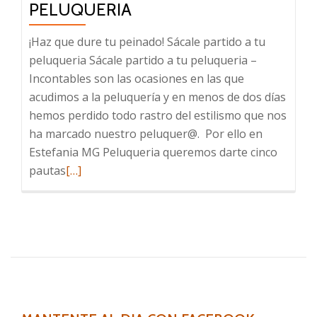
PELUQUERIA
¡Haz que dure tu peinado! Sácale partido a tu
peluqueria Sácale partido a tu peluqueria –
Incontables son las ocasiones en las que
acudimos a la peluquería y en menos de dos días
hemos perdido todo rastro del estilismo que nos
ha marcado nuestro peluquer@. Por ello en
Estefania MG Peluqueria queremos darte cinco
Leer
pautas
[…]
más
sobre
Sácale
partido
a
tu
peluqueria