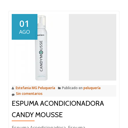
sobre
Tratamiento
de
01
Moringa
AGO
Estefania MG Peluquería
Publicado en
peluquería
Sin comentarios
ESPUMA ACONDICIONADORA
CANDY MOUSSE
Espuma Acondicionadora Espuma