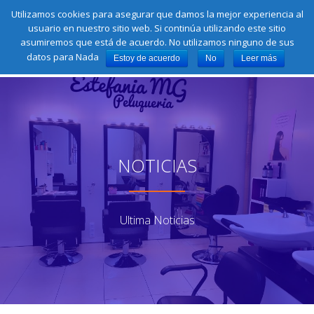
Llámamos:
622 44 00 31
Utilizamos cookies para asegurar que damos la mejor experiencia al
fa-
fa-
fa-
fa-
fa-
usuario en nuestro sitio web. Si continúa utilizando este sitio
facebook
instagram
google-
pinterest
twitter
Saltar
asumiremos que está de acuerdo. No utilizamos ninguno de sus
plus-
contenido
CA
square
datos para Nada
Estoy de acuerdo
No
Leer más
NA
NOTICIAS
Ultima Noticias